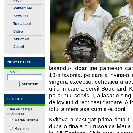
Profil
Remember
Secretele
Tenisului
Tema Lunii
Video
Anti-tenis
Jocuri
NEWSLETTER
lasandu-i doar trei game-uri c
Email:
13-a favorita, pe care a invins-o,
singura exceptie, cehoaica a av
urile in care a servit Bouchard. 
pe primul serviciu, a lasat o sin
FED CUP
de lovituri direct castigatoare. A 
totul a mers asa cum si-a dorit.
Cine va castiga
intalnirea?
Kvitova a castigat prima data t
Marea Britanie
dupa o finala cu rusoaica Maria
Romania