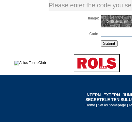
Please enter the code you se
Image:
Code:
INTERN
EXTERN
JUN
SECRETELE TENISULU
Home
|
Set as homepage
|
Ad