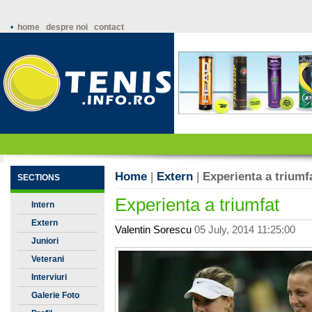
•
home
despre noi
contact
Home
|
Extern
|
Experienta a triumf
SECTIONS
Experienta a triumfat
Intern
Extern
Valentin Sorescu
05 July, 2014 11:25:00
Juniori
Veterani
Interviuri
Galerie Foto