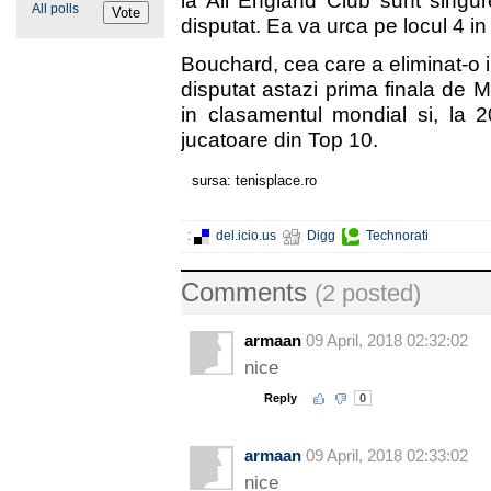
la All England Club sunt singu
All polls
disputat. Ea va urca pe locul 4 in
Bouchard, cea care a eliminat-o 
disputat astazi prima finala de 
in clasamentul mondial si, la 
jucatoare din Top 10.
sursa: tenisplace.ro
:
del.icio.us
Digg
Technorati
Comments
(2 posted)
armaan
09 April, 2018 02:32:02
nice
Reply
0
armaan
09 April, 2018 02:33:02
nice