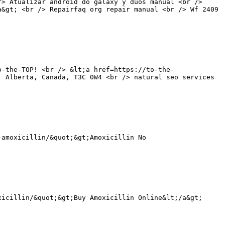
/> Atualizar android do galaxy y duos manual <br />
a&gt; <br /> Repairfaq org repair manual <br /> Wf 2409
o-the-TOP! <br /> &lt;a href=https://to-the-
, Alberta, Canada, T3C 0W4 <br /> natural seo services
-amoxicillin/&quot;&gt;Amoxicillin No
xicillin/&quot;&gt;Buy Amoxicillin Online&lt;/a&gt;