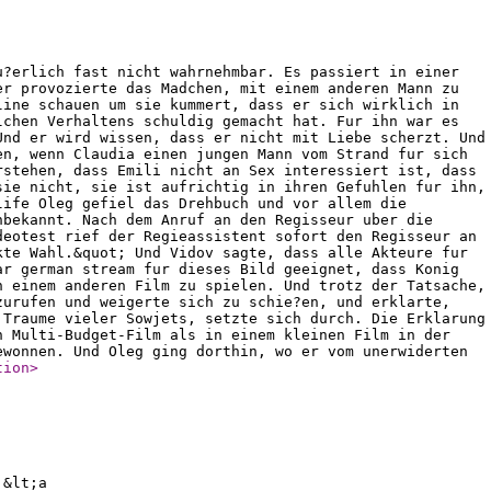
u?erlich fast nicht wahrnehmbar. Es passiert in einer
er provozierte das Madchen, mit einem anderen Mann zu
line schauen um sie kummert, dass er sich wirklich in
lchen Verhaltens schuldig gemacht hat. Fur ihn war es
Und er wird wissen, dass er nicht mit Liebe scherzt. Und
en, wenn Claudia einen jungen Mann vom Strand fur sich
rstehen, dass Emili nicht an Sex interessiert ist, dass
sie nicht, sie ist aufrichtig in ihren Gefuhlen fur ihn,
life Oleg gefiel das Drehbuch und vor allem die
nbekannt. Nach dem Anruf an den Regisseur uber die
deotest rief der Regieassistent sofort den Regisseur an
kte Wahl.&quot; Und Vidov sagte, dass alle Akteure fur
ar german stream fur dieses Bild geeignet, dass Konig
n einem anderen Film zu spielen. Und trotz der Tatsache,
zurufen und weigerte sich zu schie?en, und erklarte,
 Traume vieler Sowjets, setzte sich durch. Die Erklarung
n Multi-Budget-Film als in einem kleinen Film in der
ewonnen. Und Oleg ging dorthin, wo er vom unerwiderten
tion
>
 &lt;a