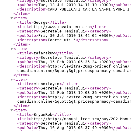
<category
>
Secretele Tenisului
</category
>
<pubDate
>
Tue, 13 Jul 2010 14:11:19 +0300
</pubDat
<description
>
CAND PUBLICATI CARTEA SA-MI SPUNETI
</item
>
<item
>
<title
>
George
</title
>
<link
>
http://www.invatatenis.ro
</link
>
<category
>
Secretele Tenisului
</category
>
<pubDate
>
Fri, 30 Jul 2010 13:42:02 +0300
</pubDat
<description
>
Foarte util!
</description
>
</item
>
<item
>
<title
>
zafarakuw
</title
>
<category
>
Secretele Tenisului
</category
>
<pubDate
>
Thu, 15 Feb 2018 05:35:24 +0200
</pubDat
<description
>
http://levitra-20mg-priceof.online/
canadian.online/&quot;&gt;pricespharmacy-canadia
</item
>
<item
>
<title
>
etunnilayin
</title
>
<category
>
Secretele Tenisului
</category
>
<pubDate
>
Thu, 15 Feb 2018 19:03:36 +0200
</pubDat
<description
>
http://levitra-20mg-priceof.online/
canadian.online/&quot;&gt;pricespharmacy-canadia
</item
>
<item
>
<title
>
BryanRob
</title
>
<link
>
http://http://manual-free.icu/buy/202-Manu
<category
>
Secretele Tenisului
</category
>
<pubDate
>
Thu, 16 Aug 2018 05:37:49 +0300
</pubDat