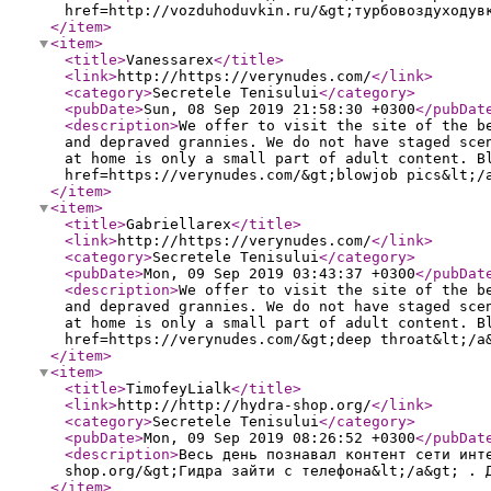
href=http://vozduhoduvkin.ru/&gt;турбовоздуходув
</item
>
<item
>
<title
>
Vanessarex
</title
>
<link
>
http://https://verynudes.com/
</link
>
<category
>
Secretele Tenisului
</category
>
<pubDate
>
Sun, 08 Sep 2019 21:58:30 +0300
</pubDat
<description
>
We offer to visit the site of the b
and depraved grannies. We do not have staged sce
at home is only a small part of adult content. B
href=https://verynudes.com/&gt;blowjob pics&lt;/
</item
>
<item
>
<title
>
Gabriellarex
</title
>
<link
>
http://https://verynudes.com/
</link
>
<category
>
Secretele Tenisului
</category
>
<pubDate
>
Mon, 09 Sep 2019 03:43:37 +0300
</pubDat
<description
>
We offer to visit the site of the b
and depraved grannies. We do not have staged sce
at home is only a small part of adult content. B
href=https://verynudes.com/&gt;deep throat&lt;/a
</item
>
<item
>
<title
>
TimofeyLialk
</title
>
<link
>
http://http://hydra-shop.org/
</link
>
<category
>
Secretele Tenisului
</category
>
<pubDate
>
Mon, 09 Sep 2019 08:26:52 +0300
</pubDat
<description
>
Весь день познавал контент сети инт
shop.org/&gt;Гидра зайти с телефона&lt;/a&gt; . 
</item
>