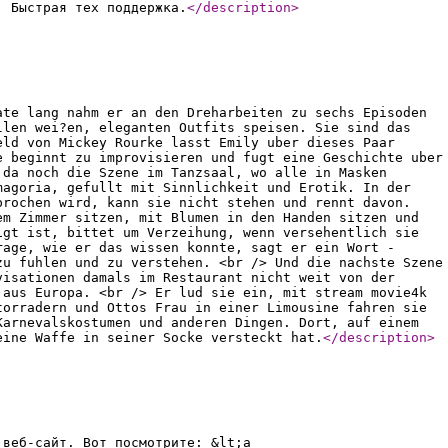
! Быстрая тех поддержка.
</description
>
ate lang nahm er an den Dreharbeiten zu sechs Episoden
llen wei?en, eleganten Outfits speisen. Sie sind das
eld von Mickey Rourke lasst Emily uber dieses Paar
e beginnt zu improvisieren und fugt eine Geschichte uber
 da noch die Szene im Tanzsaal, wo alle in Masken
magoria, gefullt mit Sinnlichkeit und Erotik. In der
prochen wird, kann sie nicht stehen und rennt davon.
em Zimmer sitzen, mit Blumen in den Handen sitzen und
igt ist, bittet um Verzeihung, wenn versehentlich sie
rage, wie er das wissen konnte, sagt er ein Wort -
zu fuhlen und zu verstehen. <br /> Und die nachste Szene
visationen damals im Restaurant nicht weit von der
 aus Europa. <br /> Er lud sie ein, mit stream movie4k
torradern und Ottos Frau in einer Limousine fahren sie
Karnevalskostumen und anderen Dingen. Dort, auf einem
eine Waffe in seiner Socke versteckt hat.
</description
>
 веб-сайт. Вот посмотрите: &lt;a