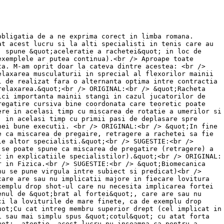
obligatia de a ne exprima corect in limba romana.
at acest lucru si la alti specialisti in tenis care au
, spune &quot;aceleratie a rachetei&quot; in loc de
exemplele ar putea continua).<br /> Aproape toate
ta. M-am oprit doar la cateva dintre acestea: <br />
elaxarea musculaturii in sprecial al flexorilor mainii
l de realizat fara o alternanta optima intre contractia
relaxarea.&quot;<br /> ORIGINAL:<br /> &quot;Racheta
ici importanta mainii stangi in cazul jucatorilor de
regatire cursiva bine coordonata care teoretic poate
ere in acelasi timp cu miscarea de rotatie a umerilor si
, in acelasi timp cu primii pasi de deplasare spre
nei bune executii. <br /> ORIGINAL:<br /> &quot;In fine
e ca miscarea de pregaire, retragere a rachetei sa fie
le altor specialisti.&quot;<br /> SUGESTIE:<br />
 se poate spune ca miscarea de pregatire (retragere) a
t in explicatiile specialistilor).&quot;<br /> ORIGINAL:
r in Fizica.<br /> SUGESTIE:<br /> &quot;Biomecanica
nu se pune virgula intre subiect si predicat)<br />
care are sau nu implicatii majore in fiecare lovitura
xemplu drop shot-ul care nu necesita implicarea fortei
enul de &quot;brat al fortei&quot;, care are sau nu
ci la loviturile de mare finete, ca de exemplu drop
uot;Cu cat intreg membru superior drept (cel implicat in
i sau mai simplu spus &quot;cotul&quot; cu atat forta
uot;, atentie, acest lucru nu inseamna ca pentru a