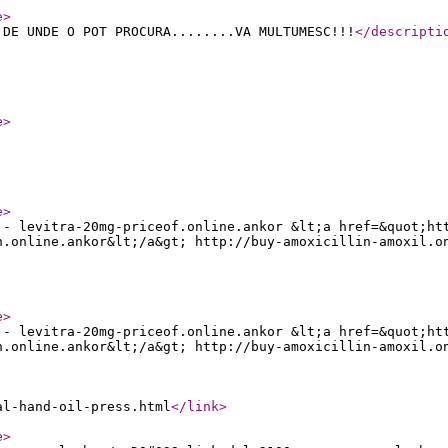
e
>
 DE UNDE O POT PROCURA........VA MULTUMESC!!!
</descripti
e
>
e
>
 - levitra-20mg-priceof.online.ankor &lt;a href=&quot;ht
n.online.ankor&lt;/a&gt; http://buy-amoxicillin-amoxil.o
e
>
 - levitra-20mg-priceof.online.ankor &lt;a href=&quot;ht
n.online.ankor&lt;/a&gt; http://buy-amoxicillin-amoxil.o
al-hand-oil-press.html
</link
>
e
>