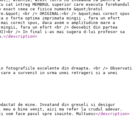
Cu cat intreg MEMBRUL superior care executa forehandul
e exact ceea ce fizica numeste &quot;bratul
re.&quot; <br /> ORIGINAL:<br /> &quot;mai corect spus
ta o forta optima imprimata mingii , fara un efort
;mai corect spus, daca avem o amplitudine mare a
 mingii, fara un efort <br /> deosebit din partea
UI)<br /> In final i-as mai sugera d-lui profesor sa
a.
</description
>
in fotografiile excelente din dreapta. <br /> Observati
 care a survenit in urma unei retrageri si a unei
edactat de mine. Invatand din greseli si desigur
l meu e bine venit, aici ma refer la crudul adevar.
ci vom face pasul spre inainte. Multuesc
</description
>