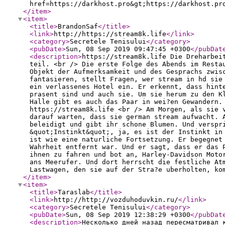
href=https://darkhost.pro&gt;https://darkhost.pr
</item
>
<item
>
<title
>
BrandonSaf
</title
>
<link
>
http://https://stream8k.life
</link
>
<category
>
Secretele Tenisului
</category
>
<pubDate
>
Sun, 08 Sep 2019 09:47:45 +0300
</pubDat
<description
>
https://stream8k.life Die Dreharbei
teil. <br /> Die erste Folge des Abends im Resta
Objekt der Aufmerksamkeit und des Gesprachs zwis
fantasieren, stellt Fragen, wer stream in hd sie
ein verlassenes Hotel ein. Er erkennt, dass hint
prasent sind und auch sie. Um sie herum zu den K
Halle gibt es auch das Paar in wei?en Gewandern.
https://stream8k.life <br /> Am Morgen, als sie 
darauf warten, dass sie german stream aufwacht. 
beleidigt und gibt ihr schone Blumen. Und verspr
&quot;Instinkt&quot;, ja, es ist der Instinkt in
ist wie eine naturliche Fortsetzung. Er begegnet
Wahrheit entfernt war. Und er sagt, dass er das 
ihnen zu fahren und bot an, Harley-Davidson Moto
ans Meerufer. Und dort herrscht die festliche At
Lastwagen, den sie auf der Stra?e uberholten, ko
</item
>
<item
>
<title
>
Taraslab
</title
>
<link
>
http://http://vozduhoduvkin.ru/
</link
>
<category
>
Secretele Tenisului
</category
>
<pubDate
>
Sun, 08 Sep 2019 12:38:29 +0300
</pubDat
<description
>
Несколько дней назад пересматривал 