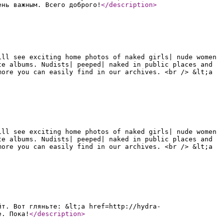
ень важным. Всего доброго!
</description
>
ill see exciting home photos of naked girls| nude women
te albums. Nudists| peeped| naked in public places and
more you can easily find in our archives. <br /> &lt;a
ill see exciting home photos of naked girls| nude women
te albums. Nudists| peeped| naked in public places and
more you can easily find in our archives. <br /> &lt;a
йт. Вот гляньте: &lt;a href=http://hydra-
е. Пока!
</description
>