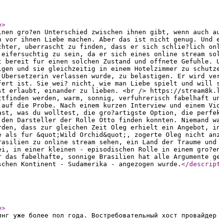
e
>
inen gro?en Unterschied zwischen ihnen gibt, wenn auch a
h vor ihnen Liebe machen. Aber das ist nicht genug. Und 
chter, uberrascht zu finden, dass er sich schlie?lich on
 eifersuchtig zu sein, da er sich eines online stream so
t bereit fur einen solchen Zustand und offnete Gefuhle. 
igen und sie gleichzeitig in einem Hotelzimmer zu schutz
 Ubersetzerin verlassen wurde, zu belastigen. Er wird ve
fert ist. Sie wei? nicht, wie man Liebe spielt und will 
st erlaubt, einander zu lieben. <br /> https://stream8k.
ttfinden werden, warm, sonnig, verfuhrerisch fabelhaft u
 auf die Probe. Nach einem kurzen Interview und einem Vi
ast, was du wolltest, die gro?artigste Option, die perfe
 den Darsteller der Rolle Otto finden konnten. Niemand w
rden, dass zur gleichen Zeit Oleg erhielt ein Angebot, i
e als fur &quot;Wild Orchid&quot;, zogerte Oleg nicht an
rasilien zu online stream sehen, ein Land der Traume und
ei, in einer kleinen - episodischen Rolle in einem gro?e
r das fabelhafte, sonnige Brasilien hat alle Argumente g
schen Kontinent - Sudamerika - angezogen wurde.
</descrip
e
>
инг уже более пол года. Востребовательный хост провайдер