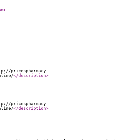
on
>
tp://pricespharmacy-
nline/
</description
>
tp://pricespharmacy-
nline/
</description
>