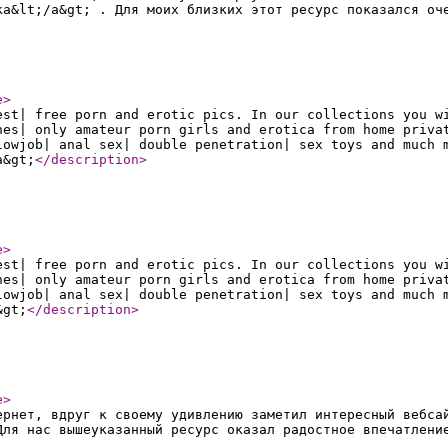
ка&lt;/a&gt; . Для моих близких этот ресурс показался оч
e
>
est| free porn and erotic pics. In our collections you w
nes| only amateur porn girls and erotica from home priva
lowjob| anal sex| double penetration| sex toys and much 
a&gt;
</description
>
e
>
est| free porn and erotic pics. In our collections you w
nes| only amateur porn girls and erotica from home priva
lowjob| anal sex| double penetration| sex toys and much 
&gt;
</description
>
e
>
ернет, вдруг к своему удивлению заметил интересный вебса
Для нас вышеуказанный ресурс оказал радостное впечатлени