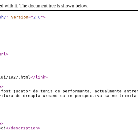
ed with it. The document tree is shown below.
sh/
"
version
="
2.0
"
>
url
>
lui/1927.html
</link
>
e
>
fost jucator de tenis de performanta, actualmente antre
vitura de dreapta urmand ca in perspectiva sa ne trimita
e
>
sc!
</description
>