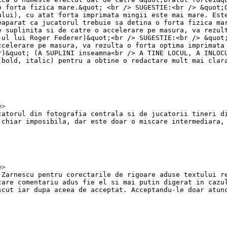
o forta fizica mare.&quot; <br /> SUGESTIE:<br /> &quot;
ului), cu atat forta imprimata mingii este mai mare. Est
eaparat ca jucatorul trebuie sa detina o forta fizica ma
e suplinita si de catre o accelerare pe masura, va rezul
-ul lui Roger Federer)&quot;<br /> SUGESTIE:<br /> &quot
ccelerare pe masura, va rezulta o forta optima imprimata
r)&quot; (A SUPLINI inseamna<br /> A TINE LOCUL, A INLOC
(bold, italic) pentru a obtine o redactare mult mai clar
e
>
catorul din fotografia centrala si de jucatorii tineri d
 chiar imposibila, dar este doar o miscare intermediara,
e
>
 Zarnescu pentru corectarile de rigoare aduse textului r
care comentariu adus fie el si mai putin digerat in cazu
scut iar dupa aceea de acceptat. Acceptandu-le doar atun