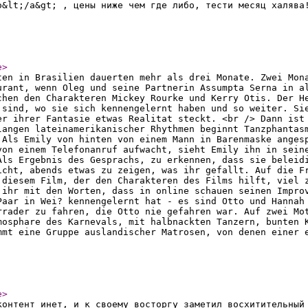
o&lt;/a&gt; , цены ниже чем где либо, тести месяц халява
e
>
ten in Brasilien dauerten mehr als drei Monate. Zwei Mon
urant, wenn Oleg und seine Partnerin Assumpta Serna in a
chen den Charakteren Mickey Rourke und Kerry Otis. Der H
 sind, wo sie sich kennengelernt haben und so weiter. Si
er ihrer Fantasie etwas Realitat steckt. <br /> Dann ist
langen lateinamerikanischer Rhythmen beginnt Tanzphantas
 Als Emily von hinten von einem Mann in Barenmaske anges
von einem Telefonanruf aufwacht, sieht Emily ihn in sein
Als Ergebnis des Gesprachs, zu erkennen, dass sie beleid
icht, abends etwas zu zeigen, was ihr gefallt. Auf die F
 diesem Film, der den Charakteren des Films hilft, viel 
 ihr mit den Worten, dass in online schauen seinen Impro
Paar in Wei? kennengelernt hat - es sind Otto und Hannah
rrader zu fahren, die Otto nie gefahren war. Auf zwei Mo
mosphare des Karnevals, mit halbnackten Tanzern, bunten 
mmt eine Gruppe auslandischer Matrosen, von denen einer 
e
>
контент инет, и к своему восторгу заметил восхитительный