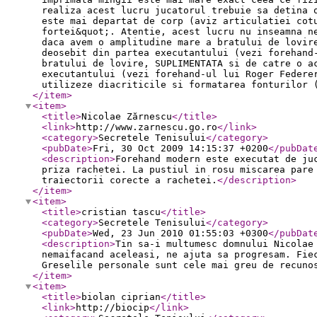
realiza acest lucru jucatorul trebuie sa detina 
este mai departat de corp (aviz articulatiei cot
fortei&quot;. Atentie, acest lucru nu inseamna n
daca avem o amplitudine mare a bratului de lovir
deosebit din partea executantului (vezi forehand
bratului de lovire, SUPLIMENTATA si de catre o a
executantului (vezi forehand-ul lui Roger Federe
utilizeze diacriticile si formatarea fonturilor 
</item
>
<item
>
<title
>
Nicolae Zărnescu
</title
>
<link
>
http://www.zarnescu.go.ro
</link
>
<category
>
Secretele Tenisului
</category
>
<pubDate
>
Fri, 30 Oct 2009 14:15:37 +0200
</pubDat
<description
>
Forehand modern este executat de ju
priza rachetei. La pustiul in rosu miscarea pare
traiectorii corecte a rachetei.
</description
>
</item
>
<item
>
<title
>
cristian tascu
</title
>
<category
>
Secretele Tenisului
</category
>
<pubDate
>
Wed, 23 Jun 2010 01:55:03 +0300
</pubDat
<description
>
Tin sa-i multumesc domnului Nicolae
nemaifacand aceleasi, ne ajuta sa progresam. Fie
Greselile personale sunt cele mai greu de recuno
</item
>
<item
>
<title
>
biolan ciprian
</title
>
<link
>
http://biocip
</link
>