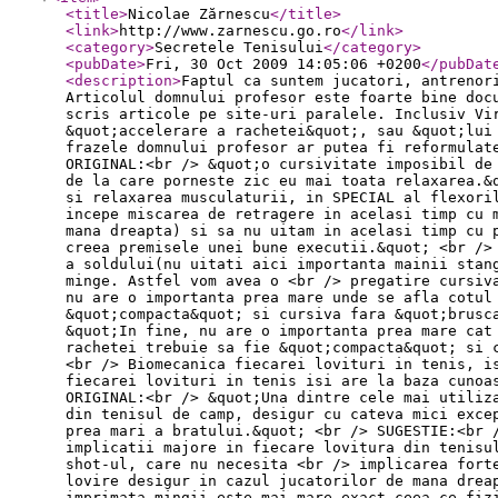
<title
>
Nicolae Zărnescu
</title
>
<link
>
http://www.zarnescu.go.ro
</link
>
<category
>
Secretele Tenisului
</category
>
<pubDate
>
Fri, 30 Oct 2009 14:05:06 +0200
</pubDat
<description
>
Faptul ca suntem jucatori, antrenor
Articolul domnului profesor este foarte bine doc
scris articole pe site-uri paralele. Inclusiv Vi
&quot;accelerare a rachetei&quot;, sau &quot;lui
frazele domnului profesor ar putea fi reformulat
ORIGINAL:<br /> &quot;o cursivitate imposibil de
de la care porneste zic eu mai toata relaxarea.&
si relaxarea musculaturii, in SPECIAL al flexori
incepe miscarea de retragere in acelasi timp cu 
mana dreapta) si sa nu uitam in acelasi timp cu 
creea premisele unei bune executii.&quot; <br />
a soldului(nu uitati aici importanta mainii stan
minge. Astfel vom avea o <br /> pregatire cursiv
nu are o importanta prea mare unde se afla cotul
&quot;compacta&quot; si cursiva fara &quot;brusc
&quot;In fine, nu are o importanta prea mare cat
rachetei trebuie sa fie &quot;compacta&quot; si 
<br /> Biomecanica fiecarei lovituri in tenis, i
fiecarei lovituri in tenis isi are la baza cunoa
ORIGINAL:<br /> &quot;Una dintre cele mai utiliz
din tenisul de camp, desigur cu cateva mici exce
prea mari a bratului.&quot; <br /> SUGESTIE:<br 
implicatii majore in fiecare lovitura din tenisu
shot-ul, care nu necesita <br /> implicarea fort
lovire desigur in cazul jucatorilor de mana drea
imprimata mingii este mai mare exact ceea ce fiz