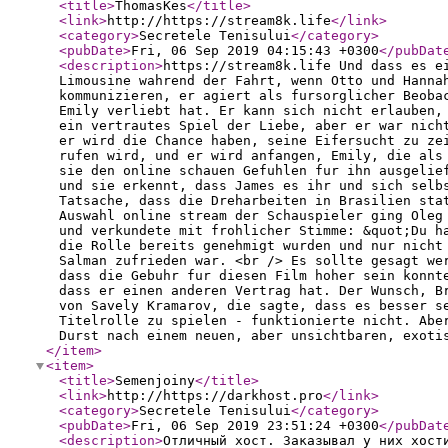
<title
>
ThomasKes
</title
>
<link
>
http://https://stream8k.life
</link
>
<category
>
Secretele Tenisului
</category
>
<pubDate
>
Fri, 06 Sep 2019 04:15:43 +0300
</pubDat
<description
>
https://stream8k.life Und dass es e
Limousine wahrend der Fahrt, wenn Otto und Hanna
kommunizieren, er agiert als fursorglicher Beoba
Emily verliebt hat. Er kann sich nicht erlauben,
ein vertrautes Spiel der Liebe, aber er war nich
er wird die Chance haben, seine Eifersucht zu ze
rufen wird, und er wird anfangen, Emily, die als
sie den online schauen Gefuhlen fur ihn ausgelie
und sie erkennt, dass James es ihr und sich selb
Tatsache, dass die Dreharbeiten in Brasilien sta
Auswahl online stream der Schauspieler ging Oleg
und verkundete mit frohlicher Stimme: &quot;Du h
die Rolle bereits genehmigt wurden und nur nicht
Salman zufrieden war. <br /> Es sollte gesagt we
dass die Gebuhr fur diesen Film hoher sein konnt
dass er einen anderen Vertrag hat. Der Wunsch, B
von Savely Kramarov, die sagte, dass es besser s
Titelrolle zu spielen - funktionierte nicht. Abe
Durst nach einem neuen, aber unsichtbaren, exoti
</item
>
<item
>
<title
>
Semenjoiny
</title
>
<link
>
http://https://darkhost.pro
</link
>
<category
>
Secretele Tenisului
</category
>
<pubDate
>
Fri, 06 Sep 2019 23:51:24 +0300
</pubDat
<description
>
Отличный хост. Заказывал у них хост