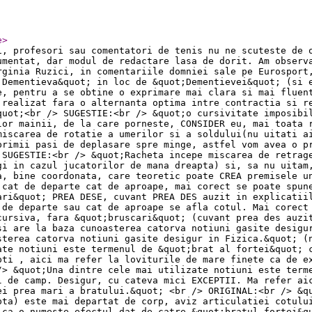
e
>
i, profesori sau comentatori de tenis nu ne scuteste de 
umentat, dar modul de redactare lasa de dorit. Am observ
rginia Ruzici, in comentariile domniei sale pe Eurosport
 Dementieva&quot; in loc de &quot;Dementievei&quot; (si 
e, pentru a se obtine o exprimare mai clara si mai fluen
 realizat fara o alternanta optima intre contractia si r
quot;<br /> SUGESTIE:<br /> &quot;o cursivitate imposibi
lor mainii, de la care porneste, CONSIDER eu, mai toata 
miscarea de rotatie a umerilor si a soldului(nu uitati a
primii pasi de deplasare spre minge, astfel vom avea o p
 SUGESTIE:<br /> &quot;Racheta incepe miscarea de retrag
gi in cazul jucatorilor de mana dreapta) si, sa nu uitam
a, bine coordonata, care teoretic poate CREA premisele u
 cat de departe cat de aproape, mai corect se poate spun
ari&quot; PREA DESE, cuvant PREA DES auzit in explicatii
 de departe sau cat de aproape se afla cotul. Mai corect
cursiva, fara &quot;bruscari&quot; (cuvant prea des auzi
si are la baza cunoasterea catorva notiuni gasite desigu
sterea catorva notiuni gasite desigur in Fizica.&quot; (
ate notiuni este termenul de &quot;brat al fortei&quot; 
pti , aici ma refer la loviturile de mare finete ca de e
/> &quot;Una dintre cele mai utilizate notiuni este term
l de camp. Desigur, cu cateva mici EXCEPTII. Ma refer ai
ei prea mari a bratului.&quot; <br /> ORIGINAL:<br /> &q
pta) este mai departat de corp, aviz articulatiei cotulu
ica o numeste efectul dat de catre &quot;bratul fortei&q