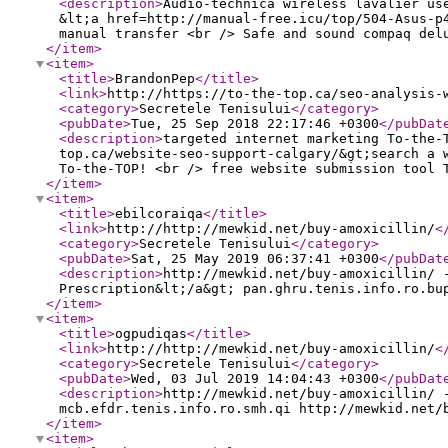
<description
>
Audio-technica wireless lavalier us
&lt;a href=http://manual-free.icu/top/504-Asus-p
manual transfer <br /> Safe and sound compaq del
</item
>
<item
>
<title
>
BrandonPep
</title
>
<link
>
http://https://to-the-top.ca/seo-analysis-
<category
>
Secretele Tenisului
</category
>
<pubDate
>
Tue, 25 Sep 2018 22:17:46 +0300
</pubDat
<description
>
targeted internet marketing To-the-
top.ca/website-seo-support-calgary/&gt;search a 
To-the-TOP! <br /> free website submission tool 
</item
>
<item
>
<title
>
ebilcoraiqa
</title
>
<link
>
http://http://mewkid.net/buy-amoxicillin/
<
<category
>
Secretele Tenisului
</category
>
<pubDate
>
Sat, 25 May 2019 06:37:41 +0300
</pubDat
<description
>
http://mewkid.net/buy-amoxicillin/ 
Prescription&lt;/a&gt; pan.ghru.tenis.info.ro.bu
</item
>
<item
>
<title
>
ogpudiqas
</title
>
<link
>
http://http://mewkid.net/buy-amoxicillin/
<
<category
>
Secretele Tenisului
</category
>
<pubDate
>
Wed, 03 Jul 2019 14:04:43 +0300
</pubDat
<description
>
http://mewkid.net/buy-amoxicillin/ 
mcb.efdr.tenis.info.ro.smh.qi http://mewkid.net/
</item
>
<item
>