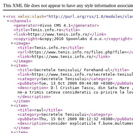
This XML file does not appear to have any style information associat
<rss
xmlns:slash
="
http://purl.org/rss/1.0/modules/sla
<channel
>
<generator
>
Vivvo CMS 4.1
</generator
>
<title
>
Tenis.info.ro
</title
>
<link
>
https://www.tenis.info.ro/
</link
>
<copyright
>
&copy;2010 Spoonlabs d.o.o.
</copyright
>
<image
>
<title
>
Tenis.info.ro
</title
>
<url
>
https://www.tenis.info.ro/files.php?file=
</
<link
>
https://www.tenis.info.ro/
</link
>
</image
>
<item
>
<title
>
Secretele tenisului/ Forehand-ul
</title
>
<link
>
https://www.tenis.info.ro/secretele-tenisu
<category
>
Secretele Tenisului
</category
>
<pubDate
>
Tue, 13 Oct 2009 09:44:00 +0300
</pubDat
<description
>
D-l Cristian Tascu, din Satu Mare ,
ne-a trimis cateva consideratii cu privire la lo
</description
>
</item
>
<item
>
<title
>
raul
</title
>
<category
>
Secretele Tenisului
</category
>
<pubDate
>
Thu, 15 Oct 2009 08:12:32 +0300
</pubDat
<description
>
consider explcatiile f.bune.multume
</item
>
<item
>