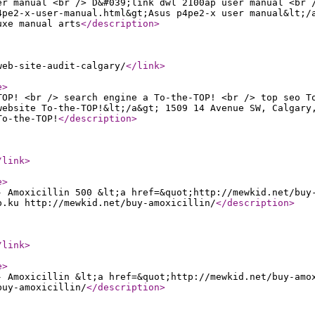
er manual <br /> D&#039;link dwl 2100ap user manual <br 
4pe2-x-user-manual.html&gt;Asus p4pe2-x user manual&lt;/
uxe manual arts
</description
>
web-site-audit-calgary/
</link
>
e
>
TOP! <br /> search engine a To-the-TOP! <br /> top seo T
website To-the-TOP!&lt;/a&gt; 1509 14 Avenue SW, Calgary
To-the-TOP!
</description
>
/link
>
e
>
- Amoxicillin 500 &lt;a href=&quot;http://mewkid.net/buy
p.ku http://mewkid.net/buy-amoxicillin/
</description
>
/link
>
e
>
- Amoxicillin &lt;a href=&quot;http://mewkid.net/buy-amo
buy-amoxicillin/
</description
>