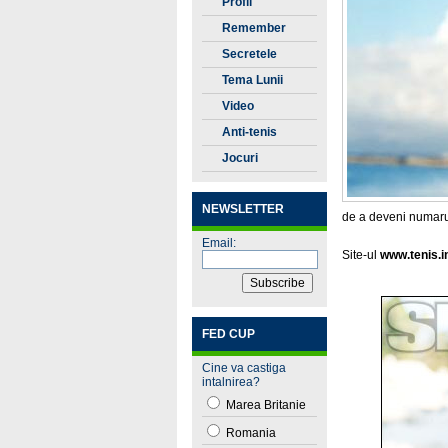
Profil
Remember
Secretele
Tenisului
Tema Lunii
Video
Anti-tenis
Jocuri
NEWSLETTER
de a deveni numarul
Email:
Site-ul
www.tenis.i
FED CUP
Cine va castiga
intalnirea?
Marea Britanie
Romania