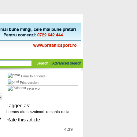
Search
|
Advanced search
Email to a friend
Print version
Plain text
Tagged as:
buenos-aires
,
szatmari
,
romania-rusia
e
Rate this article
4.39
e