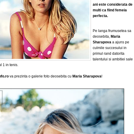
ani este considerata de
multi ca fiind femeia
perfecta.
Pe langa frumusetea sa
deosebita,
Maria
Sharapova
a ajuns pe
culmile succesului in
primul rand datorita
talentului si ambitiei sale
 1 in tenis.
nfo.ro
va prezinta o galerie foto deosebita cu
Maria Sharapova
!