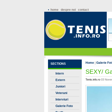
•
home
despre noi
contact
Home
|
Galerie Fo
SECTIONS
SEXY/ Gal
Intern
Tenis.info.ro
03 Novem
Extern
Juniori
Veterani
Interviuri
Galerie Foto