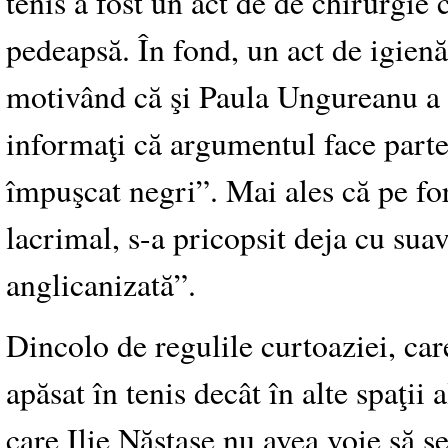
tenis a fost un act de de chirurgi
pedeapsă. În fond, un act de igienă.
motivând că şi Paula Ungureanu a f
informaţi că argumentul face parte d
împuşcat negri”. Mai ales că pe fo
lacrimal, s-a pricopsit deja cu sua
anglicanizată”.
Dincolo de regulile curtoaziei, car
apăsat în tenis decât în alte spaţii
care Ilie Năstase nu avea voie să 