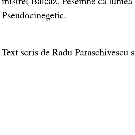
mistreţ Balcâz. Pesemne că lumea a
Pseudocinegetic.
Text scris de Radu Paraschivescu s