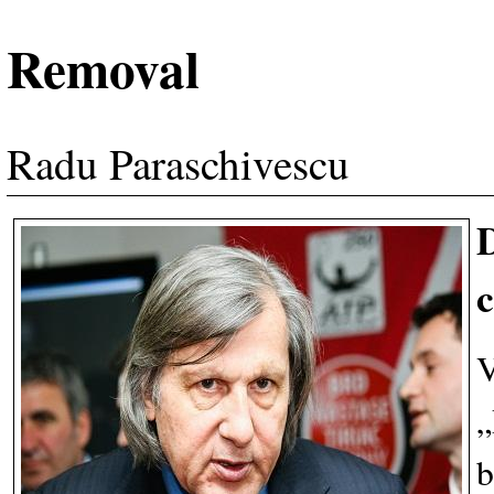
Removal
Radu Paraschivescu
D
c
V
„
b