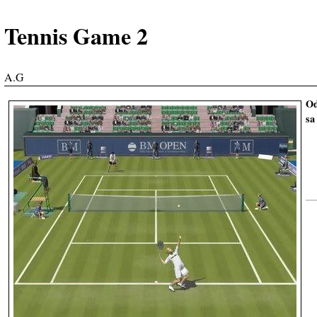
Tennis Game 2
A.G
Od
sa