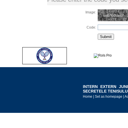
Image:
Code:
INTERN
EXTERN
JUN
SECRETELE TENISULU
Home
|
Set as homepage
|
Ad