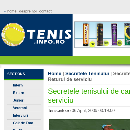
•
home
despre noi
contact
Home
|
Secretele Tenisului
|
Secrete
SECTIONS
Returul de serviciu
Intern
Secretele tenisului de ca
Extern
serviciu
Juniori
Veterani
Tenis.info.ro
06 April, 2009 03:19:00
Interviuri
Galerie Foto