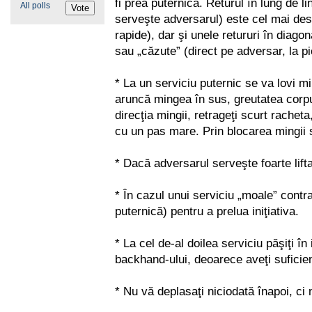
fi prea puternică. Returul în lung de l
All polls
serveşte adversarul) este cel mai des 
rapide), dar şi unele retururi în diago
sau „căzute” (direct pe adversar, la pici
* La un serviciu puternic se va lovi 
aruncă mingea în sus, greutatea corpu
direcţia mingii, retrageţi scurt rache
cu un pas mare. Prin blocarea mingii s
* Dacă adversarul serveşte foarte lifta
* În cazul unui serviciu „moale” contra
puternică) pentru a prelua iniţiativa.
* La cel de-al doilea serviciu păşiţi în i
backhand-ului, deoarece aveţi suficien
* Nu vă deplasaţi niciodată înapoi, ci 