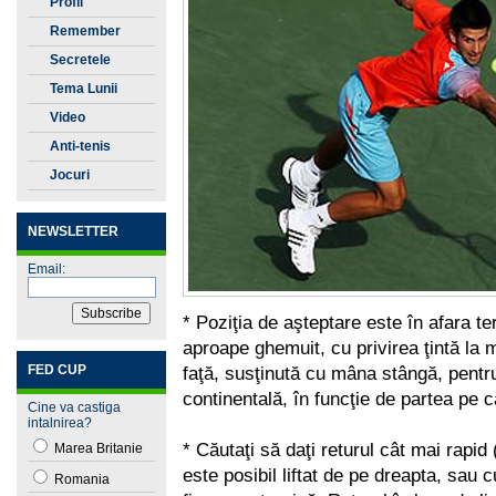
Profil
Remember
Secretele
Tenisului
Tema Lunii
Video
Anti-tenis
Jocuri
NEWSLETTER
Email:
* Poziţia de aşteptare este în afara ter
aproape ghemuit, cu privirea ţintă la 
FED CUP
faţă, susţinută cu mâna stângă, pentr
continentală, în funcţie de partea pe 
Cine va castiga
intalnirea?
* Căutaţi să daţi returul cât mai rapi
Marea Britanie
este posibil liftat de pe dreapta, sau
Romania