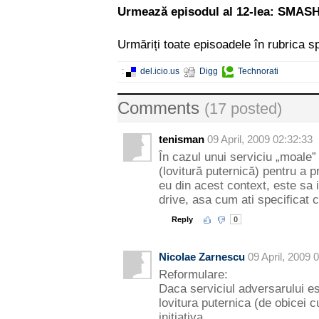
Urmează episodul al 12-lea: SMAS
Urmăriți toate episoadele în rubrica s
:
del.icio.us
Digg
Technorati
Comments
(17 posted)
tenisman
09 April, 2009 02:32:33
În cazul unui serviciu „moale”
(lovitură puternică) pentru a pr
eu din acest context, este sa 
drive, asa cum ati specificat c
Reply
0
Nicolae Zarnescu
09 April, 2009 
Reformulare:
Daca serviciul adversarului es
lovitura puternica (de obicei c
initiativa.