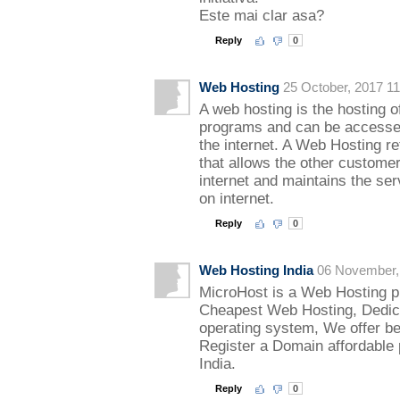
Este mai clar asa?
Reply
0
Web Hosting
25 October, 2017 11
A web hosting is the hosting of
programs and can be accessed
the internet. A Web Hosting re
that allows the other custome
internet and maintains the ser
on internet.
Reply
0
Web Hosting India
06 November,
MicroHost is a Web Hosting pr
Cheapest Web Hosting, Dedica
operating system, We offer b
Register a Domain affordable p
India.
Reply
0