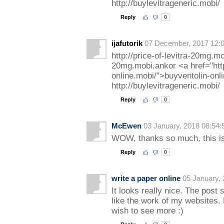
http://buylevitrageneric.mobi/
Reply
0
ijafutorik
07 December, 2017 12:
http://price-of-levitra-20mg.mob
20mg.mobi.ankor <a href="http
online.mobi/">buyventolin-onl
http://buylevitrageneric.mobi/
Reply
0
McEwen
03 January, 2018 08:54:
WOW, thanks so much, this is
Reply
0
write a paper online
05 January, 
It looks really nice. The post
like the work of my websites. N
wish to see more :)