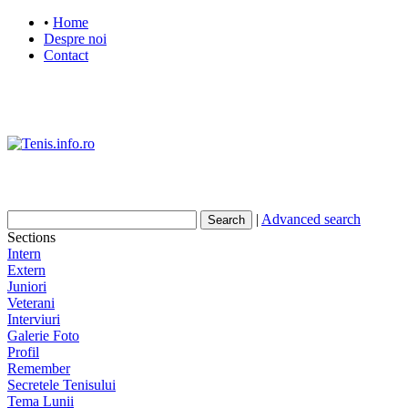
•
Home
Despre noi
Contact
|
Advanced search
Search
Sections
Intern
Extern
Juniori
Veterani
Interviuri
Galerie Foto
Profil
Remember
Secretele Tenisului
Tema Lunii