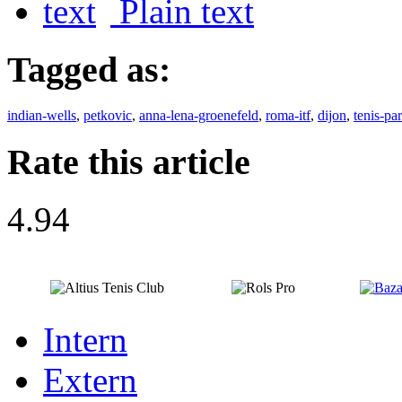
Plain text
Tagged as:
indian-wells
,
petkovic
,
anna-lena-groenefeld
,
roma-itf
,
dijon
,
tenis-par
Rate this article
4.94
Intern
Extern