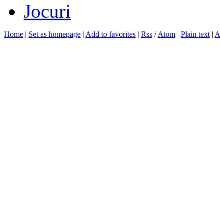
Jocuri
Home
|
Set as homepage
|
Add to favorites
|
Rss
/
Atom
|
Plain text
|
A