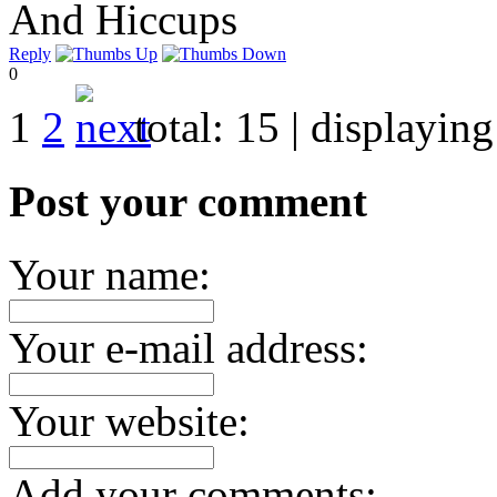
And Hiccups
Reply
0
1
2
total:
15
| displayin
Post your comment
Your name:
Your e-mail address:
Your website:
Add your comments: