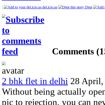
:
del.icio.us
Digg
Comments
(1
2 bhk flet in delhi
28 April
Without being actually open
pic to rejection, you can n